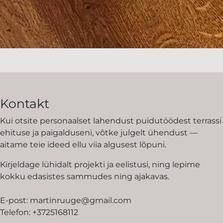
Kontakt
Kui otsite personaalset lahendust puidutöödest terrassi
ehituse ja paigalduseni, võtke julgelt ühendust —
aitame teie ideed ellu viia algusest lõpuni.
Kirjeldage lühidalt projekti ja eelistusi, ning lepime
kokku edasistes sammudes ning ajakavas.
E-post:
martinruuge@gmail.com
Telefon:
+3725168112