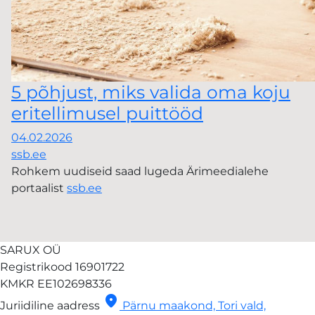
5 põhjust, miks valida oma koju
eritellimusel puittööd
04.02.2026
ssb.ee
Rohkem uudiseid saad lugeda Ärimeedialehe
portaalist
ssb.ee
SARUX OÜ
Registrikood
16901722
KMKR
EE102698336
location_on
Juriidiline aadress
Pärnu maakond, Tori vald,