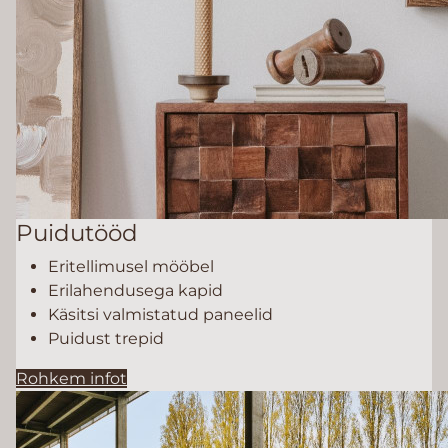
Puidutööd
Eritellimusel mööbel
Erilahendusega kapid
Käsitsi valmistatud paneelid
Puidust trepid
Rohkem infot