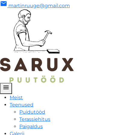
mail
martinruuge@gmail.com
menu
Meist
Teenused
Puidutööd
Terassiehitus
Paigaldus
Galerii