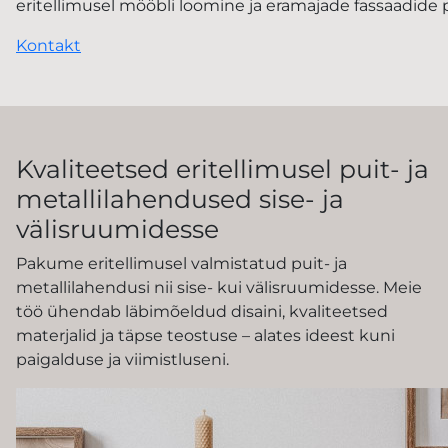
eritellimusel mööbli loomine ja eramajade fassaadide
Kontakt
Kvaliteetsed eritellimusel puit- ja
metallilahendused sise- ja
välisruumidesse
Pakume eritellimusel valmistatud puit- ja
metallilahendusi nii sise- kui välisruumidesse. Meie
töö ühendab läbimõeldud disaini, kvaliteetsed
materjalid ja täpse teostuse – alates ideest kuni
paigalduse ja viimistluseni.