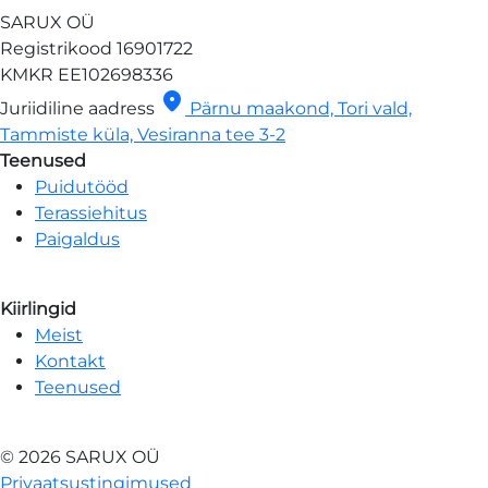
SARUX OÜ
Registrikood
16901722
KMKR
EE102698336
location_on
Juriidiline aadress
Pärnu maakond, Tori vald,
Tammiste küla, Vesiranna tee 3-2
Teenused
Puidutööd
Terassiehitus
Paigaldus
Kiirlingid
Meist
Kontakt
Teenused
© 2026 SARUX OÜ
Privaatsustingimused