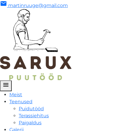
mail
martinruuge@gmail.com
menu
Meist
Teenused
Puidutööd
Terassiehitus
Paigaldus
Galerii