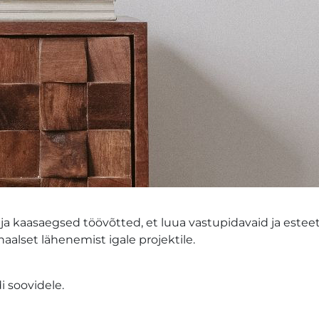
a kaasaegsed töövõtted, et luua vastupidavaid ja esteeti
alset lähenemist igale projektile.
 soovidele.