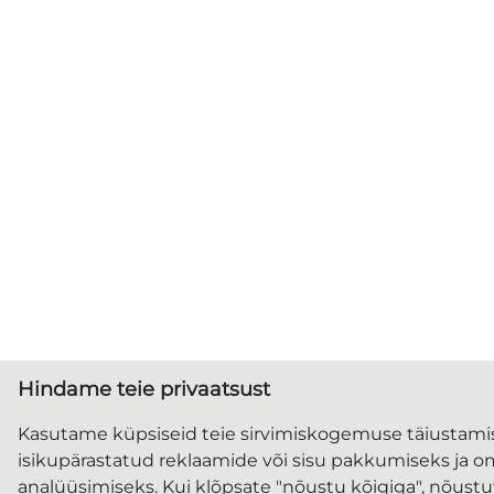
Hindame teie privaatsust
Kasutame küpsiseid teie sirvimiskogemuse täiustami
isikupärastatud reklaamide või sisu pakkumiseks ja om
analüüsimiseks. Kui klõpsate "nõustu kõigiga", nõust